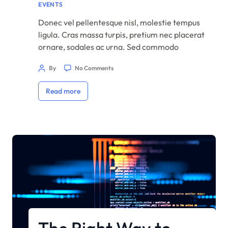
EVENTS
Donec vel pellentesque nisl, molestie tempus
ligula. Cras massa turpis, pretium nec placerat
ornare, sodales ac urna. Sed commodo
semper fermentum. Phasellus bibendum
By
No Comments
lorem nisi, et efficitur sapien dapibus sed.
Suspendisse iaculis erat ut enim tincidunt,
Read more
vitae bibendum lorem mattis. Quisque sed
nunc quis nisi aliquam dictum at ac velit.
Suspendisse orci nunc, condimentum sit […]