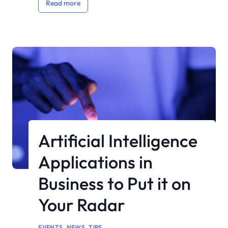
Read more
vitae bibendum lorem mattis. Quisque sed
nunc quis nisi aliquam dictum at ac velit.
Suspendisse orci nunc, condimentum sit […]
Artificial Intelligence
Applications in
Business to Put it on
Your Radar
,
,
EVENTS
NEWS
TIPS