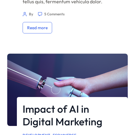
tellus quis, fermentum vehicula dolor.
Praesent in quam erat. Nam rutrum justo vitae
By
5 Comments
eros efficitur accumsan. Phasellus scelerisque,
massa ut venenatis tristique, purus arcu
Read more
volutpat orci, blandit varius nisl orci ut arcu.
Sed pharetra non leo a cursus. Donec nunc
nisl, […]
Impact of AI in
Digital Marketing
,