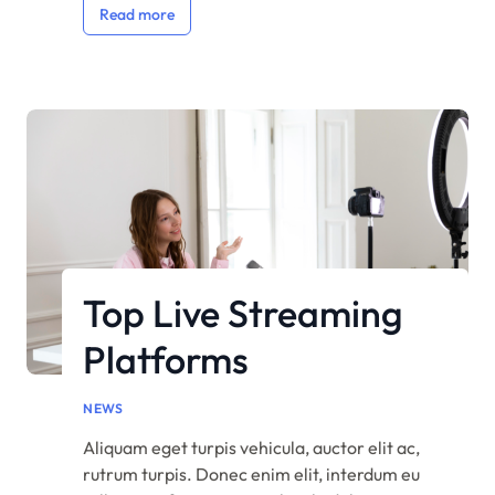
Read more
vitae bibendum lorem mattis. Quisque sed
nunc quis nisi aliquam dictum at ac velit.
Suspendisse orci nunc, condimentum sit […]
Top Live Streaming
Platforms
NEWS
Aliquam eget turpis vehicula, auctor elit ac,
rutrum turpis. Donec enim elit, interdum eu