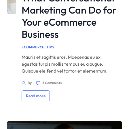
Marketing Can Do for
Your eCommerce
Business
,
ECOMMERCE
TIPS
Mauris et sagittis eros. Maecenas eu ex
egestas turpis mollis tempus eu a augue.
Quisque eleifend vel tortor et elementum.
Praesent et sagittis ligula. Duis vel tincidunt
By
3 Comments
libero. Cras maximus eros non quam convallis
consectetur. Proin sed dignissim dolor.
Read more
Aliquam interdum, tortor a viverra convallis,
mi nisl congue lacus, dictum aliquam nisl neque
vitae magna. […]