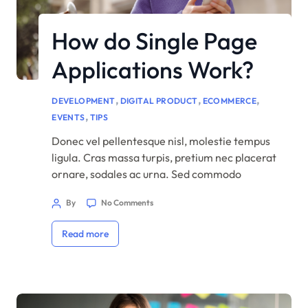
How do Single Page
Applications Work?
,
,
,
DEVELOPMENT
DIGITAL PRODUCT
ECOMMERCE
,
EVENTS
TIPS
Donec vel pellentesque nisl, molestie tempus
ligula. Cras massa turpis, pretium nec placerat
ornare, sodales ac urna. Sed commodo
semper fermentum. Phasellus bibendum
By
No Comments
lorem nisi, et efficitur sapien dapibus sed.
Suspendisse iaculis erat ut enim tincidunt,
Read more
vitae bibendum lorem mattis. Quisque sed
nunc quis nisi aliquam dictum at ac velit.
Suspendisse orci nunc, condimentum sit […]