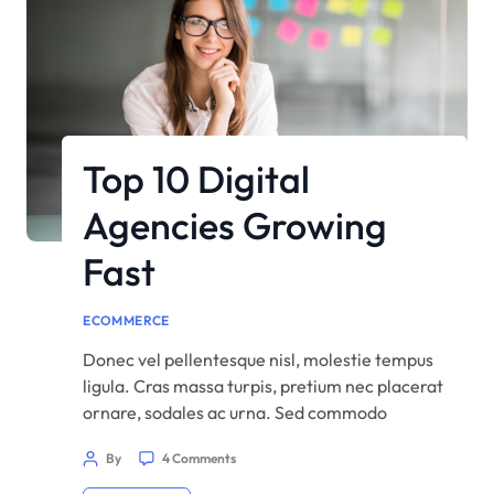
Top 10 Digital
Agencies Growing
Fast
ECOMMERCE
Donec vel pellentesque nisl, molestie tempus
ligula. Cras massa turpis, pretium nec placerat
ornare, sodales ac urna. Sed commodo
semper fermentum. Phasellus bibendum
By
4 Comments
lorem nisi, et efficitur sapien dapibus sed.
Suspendisse iaculis erat ut enim tincidunt,