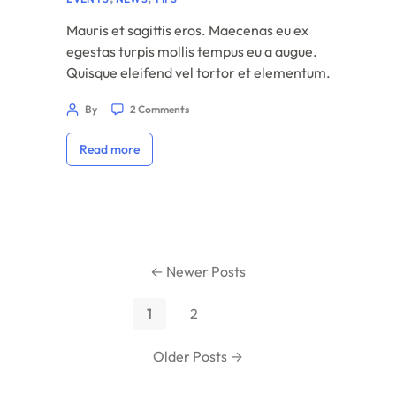
Mauris et sagittis eros. Maecenas eu ex
egestas turpis mollis tempus eu a augue.
Quisque eleifend vel tortor et elementum.
Praesent et sagittis ligula. Duis vel tincidunt
By
2 Comments
libero. Cras maximus eros non quam convallis
consectetur. Proin sed dignissim dolor.
Read more
Aliquam interdum, tortor a viverra convallis,
mi nisl congue lacus, dictum aliquam nisl neque
vitae magna. […]
←
Newer
Posts
1
2
Older
Posts
→