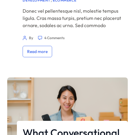
DEVELOPMENT
ECOMMERCE
Donec vel pellentesque nisl, molestie tempus
ligula. Cras massa turpis, pretium nec placerat
ornare, sodales ac urna. Sed commodo
semper fermentum. Phasellus bibendum
By
4 Comments
lorem nisi, et efficitur sapien dapibus sed.
Suspendisse iaculis erat ut enim tincidunt,
Read more
vitae bibendum lorem mattis. Quisque sed
nunc quis nisi aliquam dictum at ac velit.
Suspendisse orci nunc, condimentum sit […]
What Conversational