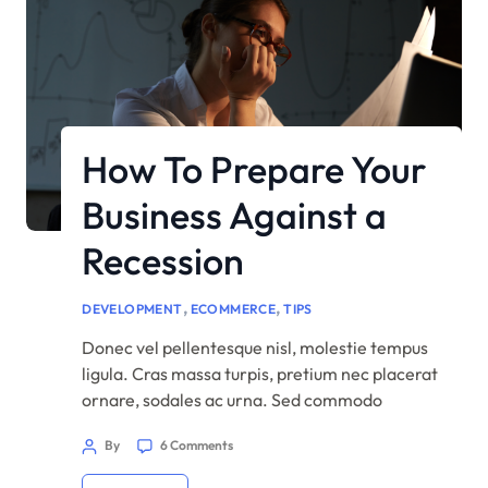
How To Prepare Your
Business Against a
Recession
,
,
DEVELOPMENT
ECOMMERCE
TIPS
Donec vel pellentesque nisl, molestie tempus
ligula. Cras massa turpis, pretium nec placerat
ornare, sodales ac urna. Sed commodo
semper fermentum. Phasellus bibendum
By
6 Comments
lorem nisi, et efficitur sapien dapibus sed.
Suspendisse iaculis erat ut enim tincidunt,