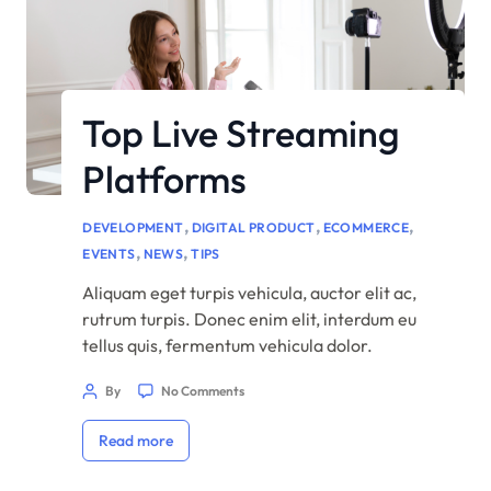
Top Live Streaming
Platforms
,
,
,
DEVELOPMENT
DIGITAL PRODUCT
ECOMMERCE
,
,
EVENTS
NEWS
TIPS
Aliquam eget turpis vehicula, auctor elit ac,
rutrum turpis. Donec enim elit, interdum eu
tellus quis, fermentum vehicula dolor.
Praesent in quam erat. Nam rutrum justo vitae
By
No Comments
eros efficitur accumsan. Phasellus scelerisque,
massa ut venenatis tristique, purus arcu
Read more
volutpat orci, blandit varius nisl orci ut arcu.
Sed pharetra non leo a cursus. Donec nunc